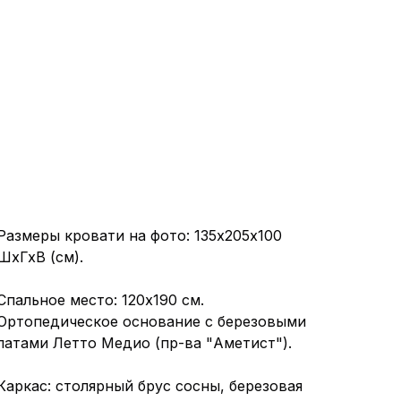
Размеры кровати на фото: 135x205х100
ШхГхВ (см).
Спальное место: 120х190 см.
Ортопедическое основание с березовыми
латами Летто Медио (пр-ва "Аметист").
Каркас: столярный брус сосны, березовая