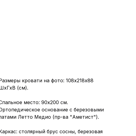
Размеры кровати на фото: 108x218х88
ШхГхВ (см).
Спальное место: 90х200 см.
Ортопедическое основание с березовыми
латами Летто Медио (пр-ва "Аметист").
Каркас: столярный брус сосны, березовая