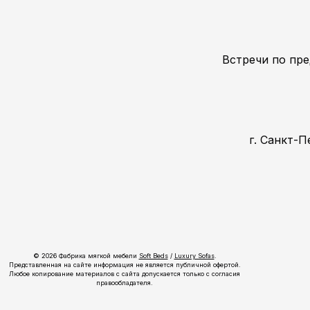
Встречи по пре
г. Санкт-П
© 2026 Фабрика мягкой мебели
Soft Beds
/
Luxury Sofas
.
Представленная на сайте информация не является публичной офертой.
Любое копирование материалов с сайта допускается только с согласия
правообладателя.