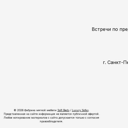
Встречи по пре
г. Санкт-П
© 2026 Фабрика мягкой мебели
Soft Beds
/
Luxury Sofas
.
Представленная на сайте информация не является публичной офертой.
Любое копирование материалов с сайта допускается только с согласия
правообладателя.