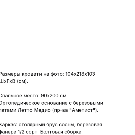
Размеры кровати на фото: 104x218х103
ШхГхВ (см).
Спальное место: 90х200 см.
Ортопедическое основание с березовыми
латами Летто Медио (пр-ва "Аметист").
Каркас: столярный брус сосны, березовая
фанера 1/2 сорт. Болтовая сборка.