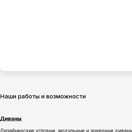
Наши работы и возможности
Диваны
Дизайнерские угловые, модульные и
эркерные
диваны